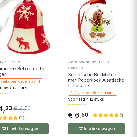
tversiering
Aardewerk met Elzas-
dessins
amische Bel om op te
gen
Keramische Bel Maitele
met Peperkoek Alsatische
5
verkopen deze maand
Decoratie
raad < 12 stuks
zijn winkelwagen toegevoegd, doe mee!
Al
1
verkoop deze maand
Voorraad < 12 stuks
4,
23
€ 4,
50
€ 6,
50
(1)
(2)
In winkelwagen
In winkelwagen