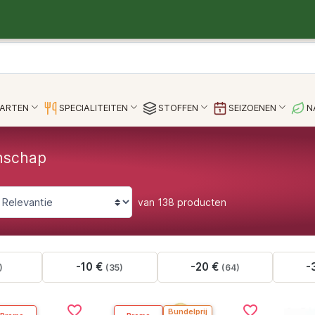
AARTEN
SPECIALITEITEN
STOFFEN
SEIZOENEN
N
anschap
van 138 producten
-10 €
-20 €
-
)
(35)
(64)
favorite_border
favorite_border
Bundelprij