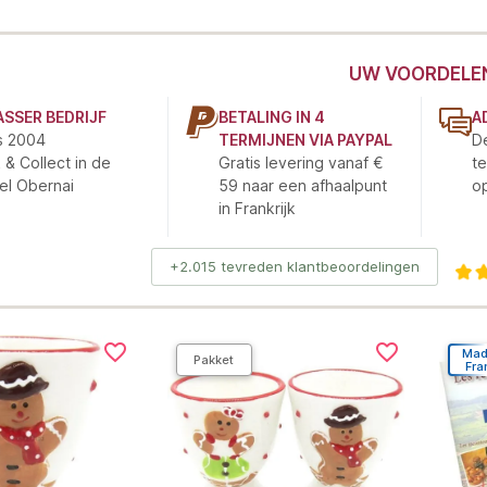
UW VOORDELE
ASSER BEDRIJF
BETALING IN 4
A
s 2004
TERMIJNEN VIA PAYPAL
De
k & Collect in de
Gratis levering vanaf €
te
el Obernai
59 naar een afhaalpunt
o
in Frankrijk
+2.015 tevreden klantbeoordelingen
favorite_border
favorite_border
Mad
Pakket
Fra