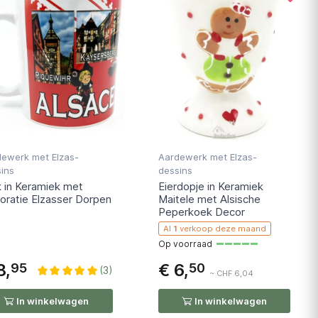
dewerk met Elzas-
Aardewerk met Elzas-
ins
dessins
 in Keramiek met
Eierdopje in Keramiek
oratie Elzasser Dorpen
Maitele met Alsische
Peperkoek Decor
Al
1
verkoop deze maand
Op voorraad
8,
€ 6,
95
50
(3)
~ CHF 6,04
In winkelwagen
In winkelwagen