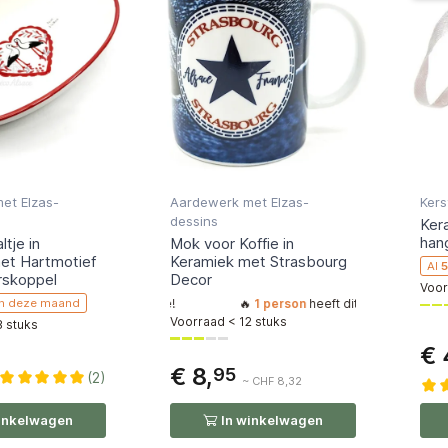
et Elzas-
Aardewerk met Elzas-
Kers
dessins
Ker
han
tje in
Mok voor Koffie in
et Hartmotief
Keramiek met Strasbourg
Al
rskoppel
Decor
Voor
n toegevoegd, doe mee!
n deze maand
🔥
1 person
heeft dit artikel onlangs aan 
Voorraad < 12 stuks
8 stuks
€ 
€ 8,
95
(2)
~ CHF 8,32
inkelwagen
In winkelwagen