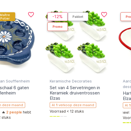
favorite_border
favorite_border
Maître
-12%
Pakket
Pr
Potier
Promo
an Soufflenheim
Keramische Decoraties
Aar
dess
schaal 6 gaten
Set van 4 Servetringen in
flenheim
Keramiek druiventrossen
Har
Elzas
Elza
n deze maand
Al
1
verkoop deze maand
Al
1
Voorraad < 12 stuks
eople
hebben dit artikel onlangs aan hun winkelwagen toegevoegd, doe me
en dit artikel onlangs aan hun winkelwagen toegevoegd, doe mee!
 stuks
Voor