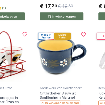
0
€ 17,
€ 
25
€ 19,
60
(1)
inkelwagen
In winkelwagen
favorite_border
favorite_border
Made in
Maître
-
France
Potier
et Elzas-
Aardewerk van Soufflenheim
Kers
Ontbijtbeker Blauw uit
Klo
Soufflenheim Margriet
Ker
ierdopjes in
ar Elzas en
Al
10
verkopen deze maand
Al