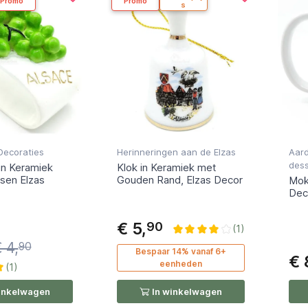
Promo
Promo
s
Decoraties
Herinneringen aan de Elzas
Aar
dess
 in Keramiek
Klok in Keramiek met
sen Elzas
Gouden Rand, Elzas Decor
Mok
Dec
€ 5,
90
(1)
 4,
90
Bespaar
14%
vanaf 6+
€ 
eenheden
(1)
inkelwagen
In winkelwagen