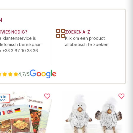
N
DVIES NODIG?
ZOEKEN A-Z
 klantenservice is
Klik om een product
lefonisch bereikbaar
alfabetisch te zoeken
p +33 3 67 10 33 36
4,7/5
favorite_border
favorite_border
e in
nce