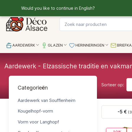
Een vraag?
(+33) 3 67 10 33 36
Would you like to continue in English?
AARDEWERK
GLAZEN
HERINNERINGEN
BRIEFK
Aardewerk - Elzassische traditie en vakm
Sorteer op:
Categorieën
Aardewerk van Soufflenheim
Kougelhopf-vorm
-5 €
(3
Vorm voor Langhopf