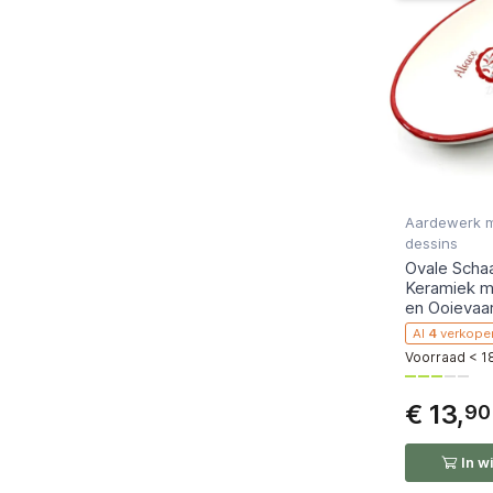
Aardewerk m
dessins
Ovale Schaal
Keramiek m
en Ooievaa
🔥
1 person
heeft dit artikel onlangs aan zijn winkelwage
Al
4
verkope
Voorraad < 1
€ 13,
90
In w