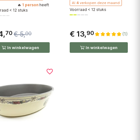
Al
4
verkopen deze maand
an zijn winkelwagen toegevoegd, doe mee!
🔥
1 person
heeft dit artikel onlangs aan zijn winkelwagen toegevoegd, 
Voorraad < 12 stuks
raad < 12 stuks
4,
€ 13,
70
90
€ 5,
00
(1)
In winkelwagen
In winkelwagen
favorite_border