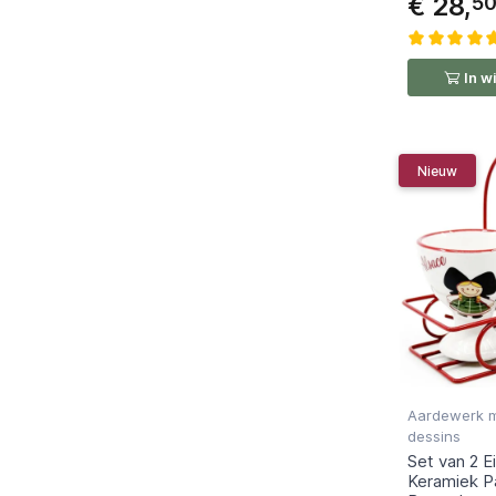
€ 28,
5
In w
Nieuw
Aardewerk m
dessins
Set van 2 E
Keramiek Pa