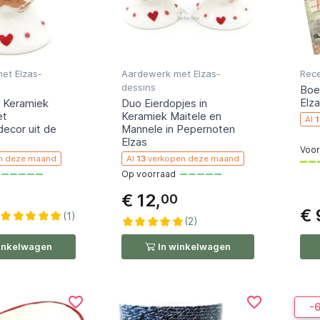
et Elzas-
Aardewerk met Elzas-
Rec
dessins
Boe
Elz
n Keramiek
Duo Eierdopjes in
et
Keramiek Maitele en
Al
ecor uit de
Mannele in Pepernoten
 dit artikel onlangs aan zijn winkelwagen toegevoegd, doe mee!
Elzas
Voor
n deze maand
Al
13
verkopen deze maand
Op voorraad
€ 12,
00
€ 
(1)
(2)
inkelwagen
In winkelwagen
favorite_border
favorite_border
-