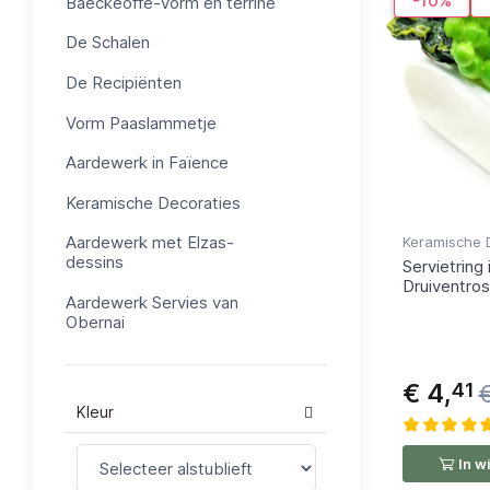
-10%
Baeckeoffe-vorm en terrine
De Schalen
De Recipiënten
Vorm Paaslammetje
Aardewerk in Faïence
Keramische Decoraties
Aardewerk met Elzas-
Keramische 
dessins
Servietring
Druiventros
Aardewerk Servies van
Obernai
€ 4,
41
€
Kleur
In w