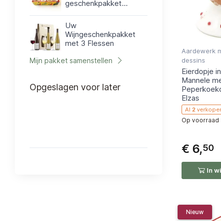
geschenkpakket...
Uw
Wijngeschenkpakket
met 3 Flessen
Aardewerk m
Mijn pakket samenstellen
dessins
Eierdopje i
Mannele m
Opgeslagen voor later
Peperkoekd
🔥
1 person
heeft
Elzas
Al
2
verkope
Op voorraad
€ 6,
50
In w
Nieuw