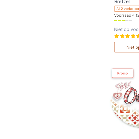
Bretzel
🔥
1 person
heeft dit artikel onlangs aan zijn winkelwa
🔥
1 person
he
Al
2
verkope
Voorraad < 12
Niet op voo
Niet o
Promo