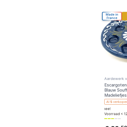
Made in
France
Aardewerk v
Escargoten
Blauw Souf
Madeliefjes
Al
5
verkope
rtikel onlangs aan hun winkelwagen toegevoegd, doe mee!
🔥
2 p
🔥
3 people
hebb
Voorraad < 12