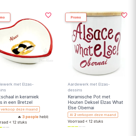
favorite_border
favorite_border
omo
Promo
dewerk met Elzas-
Aardewerk met Elzas-
ins
dessins
tschaal in keramiek
Keramische Pot met
s in een Bretzel
Houten Deksel Elzas What
Else Obernai
verkoop deze maand
Al
2
verkopen deze maand
e!
🔥
3 people
hebben dit artikel onlangs aan hun winkelwagen toegevoegd
Voorraad < 12 stuks
raad < 12 stuks