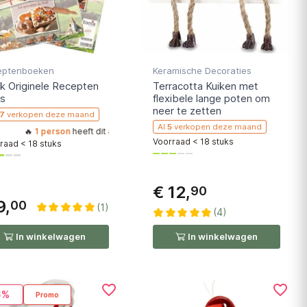
eptenboeken
Keramische Decoraties
k Originele Recepten
Terracotta Kuiken met
as
flexibele lange poten om
neer te zetten
17
verkopen deze maand
Al
5
verkopen deze maand
🔥
1 person
heeft dit artikel onlangs aan zijn winkelwagen toegevoegd, doe 
Voorraad < 18 stuks
raad < 18 stuks
€ 12,
90
9,
00
(1)
(4)
In winkelwagen
In winkelwagen
favorite_border
favorite_border
6%
Promo