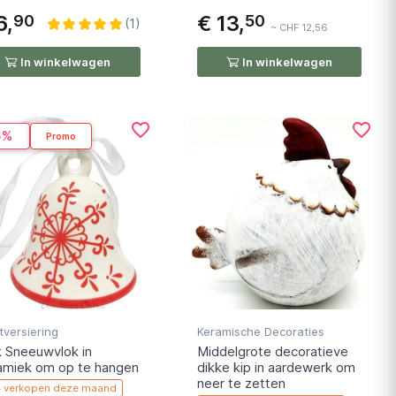
6,
€ 13,
90
50
(1)
~ CHF 12,56
In winkelwagen
In winkelwagen
favorite_border
favorite_border
6%
Promo
tversiering
Keramische Decoraties
k Sneeuwvlok in
Middelgrote decoratieve
amiek om op te hangen
dikke kip in aardewerk om
neer te zetten
4
verkopen deze maand