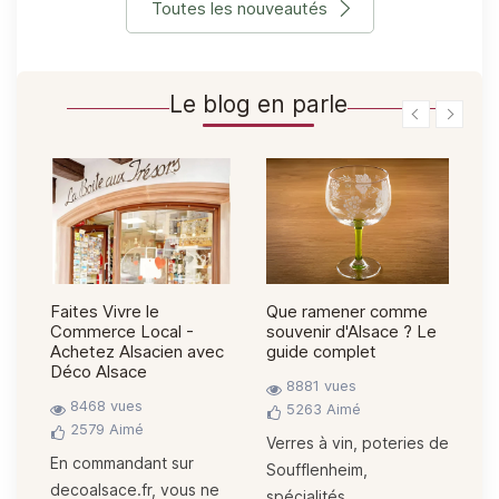
Toutes les nouveautés
Le blog en parle
Faites Vivre le
Que ramener comme
La
Commerce Local -
souvenir d'Alsace ? Le
Hi
Achetez Alsacien avec
guide complet
gr
Déco Alsace
8881 vues
8468 vues
5263
Aimé
2579
Aimé
e
Verres à vin, poteries de
A
En commandant sur
Soufflenheim,
bl
decoalsace.fr, vous ne
spécialités...
ai