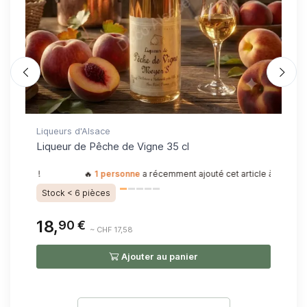
Liqueurs d'Alsace
Cui
Liqueur de Pêche de Vigne 35 cl
Cu
St
ez-la !
🔥
1 personne
a récemment ajouté cet article à son panier, 
St
Stock < 6 pièces
18,
8,
90 €
~ CHF 17,58
Ajouter au panier