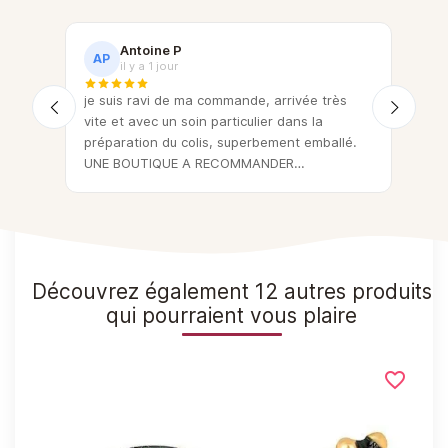
Antoine P
AP
C
il y a 1 jour
eux !
je suis ravi de ma commande, arrivée très
Bel
vite et avec un soin particulier dans la
de q
préparation du colis, superbement emballé.
mar
UNE BOUTIQUE A RECOMMANDER
+++++++++++++++
Découvrez également 12 autres produits
qui pourraient vous plaire
favorite_border
favorite_border