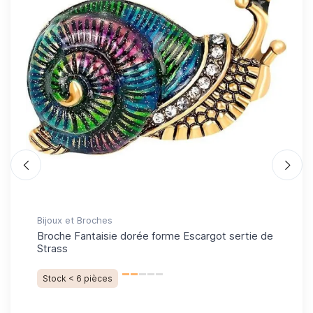
Bijoux et Broches
Bij
Broche Fantaisie dorée forme Escargot sertie de
Br
Strass
ser
Stock < 6 pièces
De