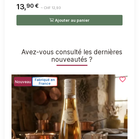
13,
1
90 €
~ CHF 12,93
Ajouter au panier
Avez-vous consulté les dernières
nouveautés ?
favorite_border
favorite_border
Fabriqué en
Nouveau
Nou
France