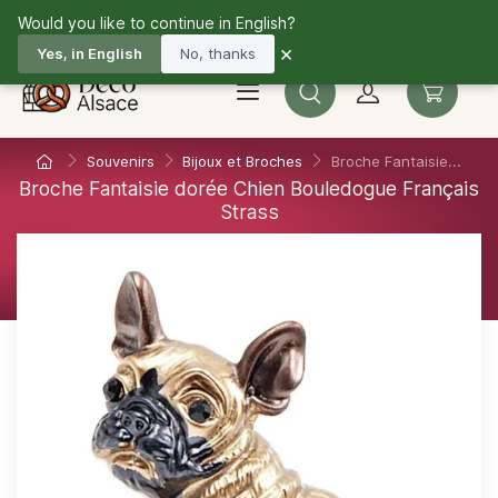
Would you like to continue in English?
03 67 10 33 36
Fr
×
Yes, in English
No, thanks
Souvenirs
Bijoux et Broches
Broche Fantaisie...
Broche Fantaisie dorée Chien Bouledogue Français
Strass