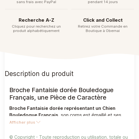
sans frais avec PayPal
pendant 14 jours
Recherche A-Z
Click and Collect
Cliquez pour recherchez un
Retirez votre Commande en
produit alphabétiquement
Boutique à Obernai
Description du produit
Broche Fantaisie dorée Bouledogue
Français, une Pièce de Caractère
Broche Fantaisie dorée représentant un Chien
Bouledogue Français
, son corps est émaillé et ses
yeux sont sertis de
Strass Noirs
façon pixel Art, avec
Afficher plus
un
Fermoir épingle
qui conviendra parfaitement pour
de nombreuses occasions, qu'elle soit épinglée sur une
© Copyright - Toute reproduction ou utilisation, totale ou