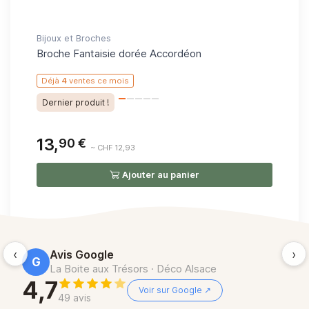
Bijoux et Broches
Bij
Broche Fantaisie dorée Accordéon
Br
St
Déjà
4
ventes ce mois
St
Dernier produit !
13,
1
90 €
~ CHF 12,93
Ajouter au panier
‹
›
Avis Google
G
La Boite aux Trésors · Déco Alsace
4,7
Voir sur Google ↗
49 avis