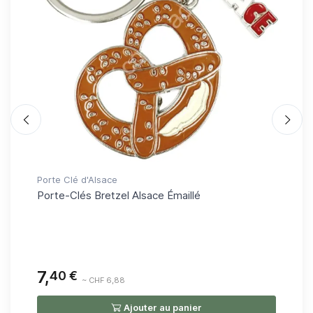
Porte Clé d'Alsace
Ver
Porte-Clés Bretzel Alsace Émaillé
Ve
7,
6,
40 €
~ CHF 6,88
Ajouter au panier