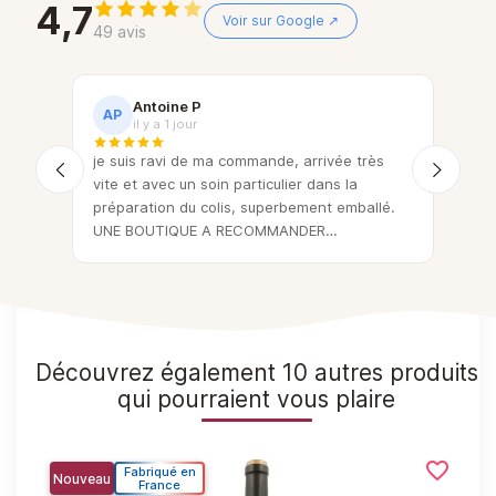
4,7
Voir sur Google ↗
49 avis
Antoine P
AP
C
il y a 1 jour
eux !
je suis ravi de ma commande, arrivée très
Bel
vite et avec un soin particulier dans la
de q
préparation du colis, superbement emballé.
mar
UNE BOUTIQUE A RECOMMANDER
+++++++++++++++
Découvrez également 10 autres produits
qui pourraient vous plaire
favorite_border
favorite_border
Fabriqué en
Nouveau
Nou
France