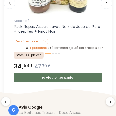
l'étiquette ou l'emballage avant d'utiliser un produit ou
de le consommer. Image non contractuelle.
Spécialités
Cof
Pack Repas Alsacien avec Noix de Joue de Porc
Co
+ Knepfles + Pinot Noir
Déjà
1
vente ce mois
a !
🔥
1 personne
a récemment ajouté cet article à son panier, rejo
Stock < 6 pièces
34,
53 €
47,
30 €
(1)
Pri
Ajouter au panier
‹
›
Avis Google
G
La Boite aux Trésors · Déco Alsace