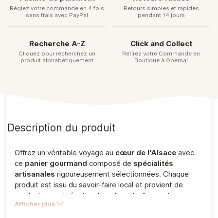
Réglez votre commande en 4 fois
Retours simples et rapides
sans frais avec PayPal
pendant 14 jours
Recherche A-Z
Click and Collect
Cliquez pour recherchez un
Retirez votre Commande en
produit alphabétiquement
Boutique à Obernai
Description du produit
Offrez un véritable voyage au
cœur de l'Alsace
avec
ce
panier gourmand
composé de
spécialités
artisanales
rigoureusement sélectionnées. Chaque
produit est issu du savoir-faire local et provient de
producteurs situés dans les villes et villages alsaciens
Afficher plus
aux alentours d'Obernai.