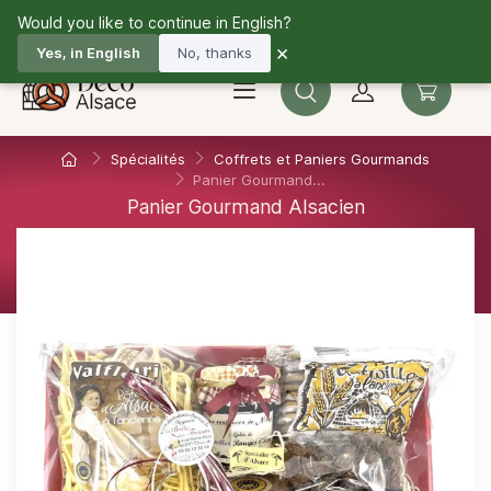
Would you like to continue in English?
03 67 10 33 36
Fr
×
Yes, in English
No, thanks
Spécialités
Coffrets et Paniers Gourmands
Panier Gourmand...
Panier Gourmand Alsacien