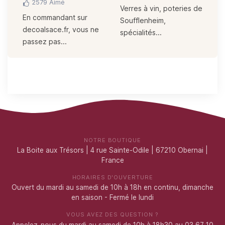
2579
Aimé
e
Verres à vin, poteries de
Le
En commandant sur
Soufflenheim,
pe
decoalsace.fr, vous ne
spécialités...
No
passez pas...
NOTRE BOUTIQUE
La Boite aux Trésors | 4 rue Sainte-Odile | 67210 Obernai |
France
HORAIRES D'OUVERTURE
Ouvert du mardi au samedi de 10h à 18h en continu, dimanche
en saison - Fermé le lundi
VOUS AVEZ DES QUESTION ?
Appelez-nous du mardi au samedi de 10h à 18h30 au 03 67 10