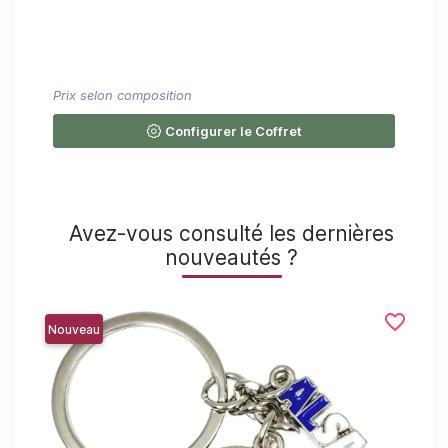
Prix selon composition
Pri
Configurer le Coffret
Avez-vous consulté les dernières
nouveautés ?
favorite_border
favorite_border
Nouveau
Nou