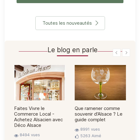
Toutes les nouveautés
Le blog en parle
Faites Vivre le
Que ramener comme
Br
Commerce Local -
souvenir d'Alsace ? Le
Pe
Achetez Alsacien avec
guide complet
Al
Déco Alsace
8991 vues
8494 vues
5263
Aimé