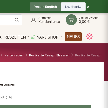
Kontakt
Blog
De
×
Yes, in English
No, thanks
Anmelden
Einkaufswagen
Kundenkunto
0,00 €
NEUES
AHRESZEITEN
NARJISHOP
Kartenladen
Postkarte Rezept Elsässer
Postkarte Rezept...
wertungen
CHF 0,70