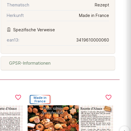
Thematisch
Rezept
Herkunft
Made in France
Spezifische Verweise
ean13:
3419610000060
GPSR-Informationen
favorite_border
favorite_border
Made in
Mad
France
Fra