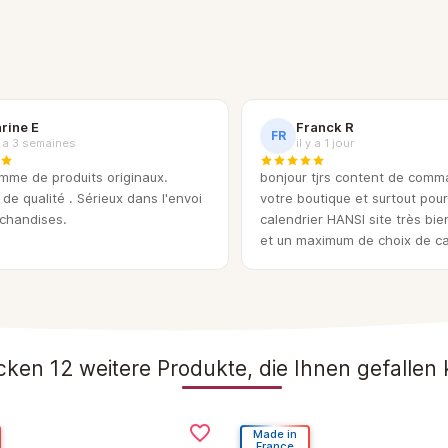
rine E
Franck R
FR
 y a 3 semaines
il y a 1 jour
mme de produits originaux.
bonjour tjrs content de com
 de qualité . Sérieux dans l'envoi
votre boutique et surtout pour
chandises.
calendrier HANSI site très bie
et un maximum de choix de c
tous a tout les prix merci a v
continuation
ken 12 weitere Produkte, die Ihnen gefallen
favorite_border
Made in
France