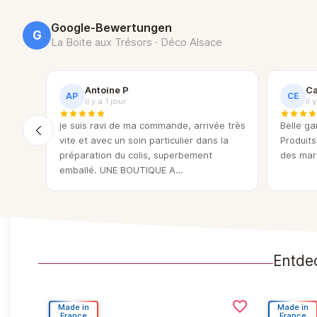
Google-Bewertungen
G
La Boite aux Trésors · Déco Alsace
Antoine P
Ca
AP
CE
il y a 1 jour
il
je suis ravi de ma commande, arrivée très
Belle ga
vite et avec un soin particulier dans la
Produits
les
préparation du colis, superbement
des mar
rve.
emballé. UNE BOUTIQUE A
RECOMMANDER +++++++++++++++
Entdec
favorite_border
favorite_border
Made in
Made in
France
France