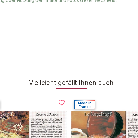
ung oder Nutzung der Inhalte und Fotos dieser Website ist
Vielleicht gefällt Ihnen auch
favorite_border
Made in
France