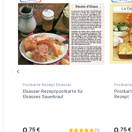
Postkarte Rezept Elsässer
Postkarte
hen
Elsässer Rezeptpostkarte für
Postkart
Elsässes Sauerkraut
Rezept
0,
0,
75 €
75 €
(1)