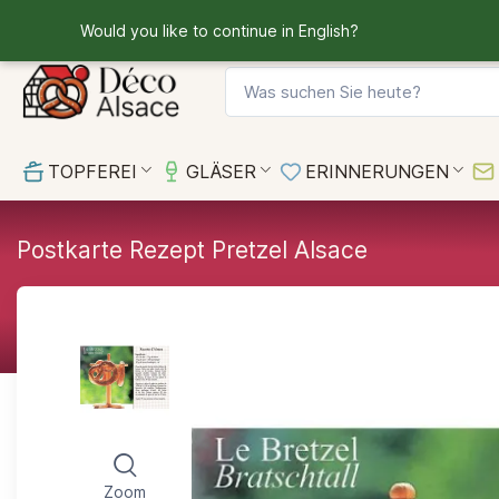
Eine Frage?
+33 3 67 10 33 36
Would you like to continue in English?
TOPFEREI
GLÄSER
ERINNERUNGEN
Postkarte Rezept Pretzel Alsace
Zoom