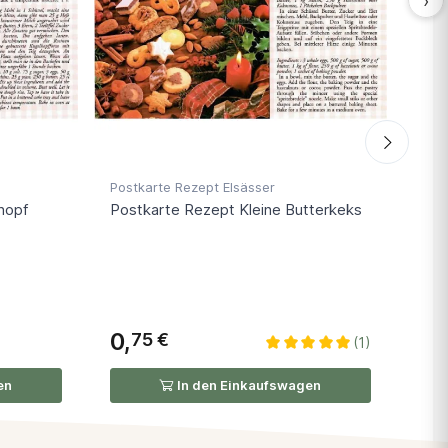
›
Postkarte Rezept Elsässer
Post
hopf
Postkarte Rezept Kleine Butterkeks
Pos
Hei
Ber
Lag
0,
0,
75 €
(1)
en
In den Einkaufswagen