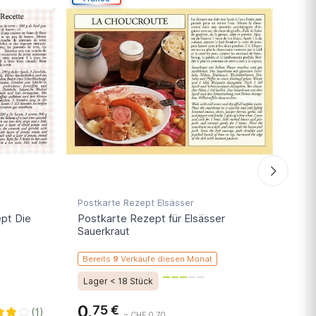
Postkarte Rezept Elsässer
Post
pt Die
Postkarte Rezept für Elsässer
Pos
Sauerkraut
Bereits
9
Verkäufe diesen Monat
Lager < 18 Stück
0,
0,
75 €
(1)
~ CHF 0,70