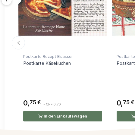
‹
Postkarte Rezept Elsässer
Postkarte
Postkarte Käsekuchen
Postkart
0,
0,
75 €
75 €
(4)
~ CHF 0,70
In den Einkaufswagen