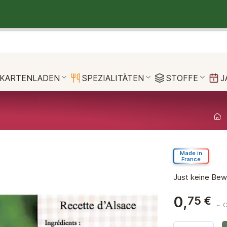
KARTENLADEN
SPEZIALITÄTEN
STOFFE
J
Made in
France
Just keine Be
0,
75 €
~ 