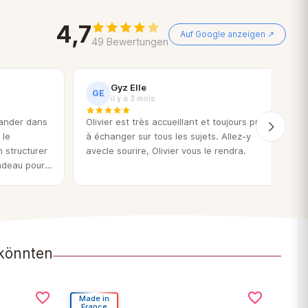
4,7
Auf Google anzeigen ↗
49 Bewertungen
Gyz Elle
GE
il y a 3 mois
mander dans
Olivier est très accueillant et toujours prêt
B
 le
à échanger sur tous les sujets. Allez-y
p
n structurer
avecle sourire, Olivier vous le rendra.
d
adeau pour
d
ous et bonne

 könnten
favorite_border
favorite_border
Made in
Mad
France
Fra