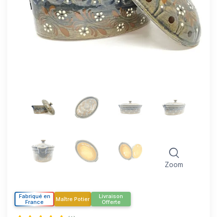
Zoom
Fabriqué en
Livraison
Maître Potier
France
Offerte