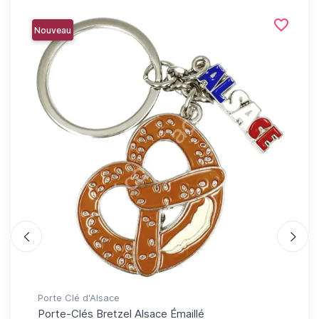
favorite_border
favorite_border
Nouveau
Nou
Porte Clé d'Alsace
Ver
Porte-Clés Bretzel Alsace Émaillé
Ve