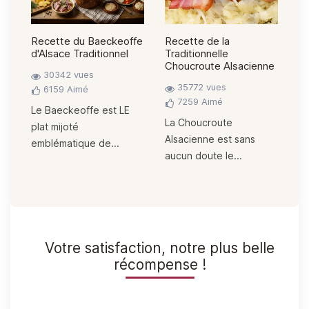
Recette du Baeckeoffe
Recette de la
R
d'Alsace Traditionnel
Traditionnelle
d'
e
Choucroute Alsacienne
30342 vues
35772 vues
6159
Aimé
7259
Aimé
Le Baeckeoffe est LE
Le
La Choucroute
plat mijoté
pâ
e
Alsacienne est sans
emblématique de...
aucun doute le...
Votre satisfaction, notre plus belle
récompense !