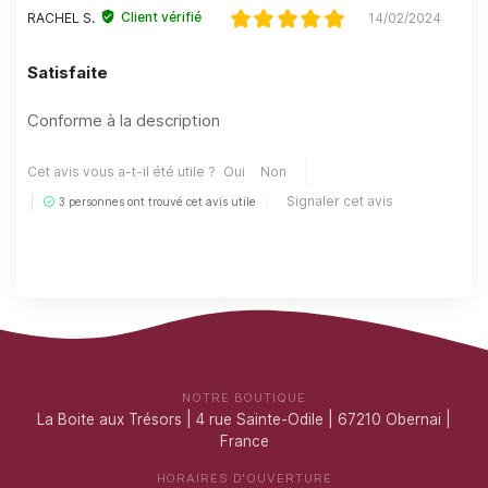
Client vérifié
RACHEL S.
14/02/2024
Satisfaite
Conforme à la description
Cet avis vous a-t-il été utile ?
Oui
Non
Signaler cet avis
3 personnes ont trouvé cet avis utile
NOTRE BOUTIQUE
La Boite aux Trésors | 4 rue Sainte-Odile | 67210 Obernai |
France
HORAIRES D'OUVERTURE