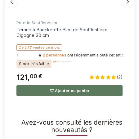
entre elles.
Longueur: 35 cm
Largeur: 25 cm
Poterie Soufflenheim
Pot
Hauteur: 18 cm
r
Terrine à Baeckeoffe Bleu de Soufflenheim
Bo
Cigogne 30 cm
D
Déjà
17
ventes ce mois
St
z-les !
🔥
2 personnes
ont récemment ajouté cet article à leur pani
Stock très faible
121,
1
00 €
(2)
(2)
Ajouter au panier
Avez-vous consulté les dernières
nouveautés ?