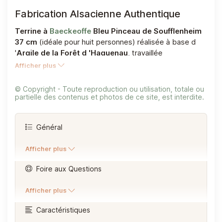
Fabrication Alsacienne Authentique
Terrine à
Baeckeoffe
Bleu Pinceau de Soufflenheim
37 cm
(idéale pour huit personnes) réalisée à base d
'
Argile de la Forêt d 'Haguenau
, travaillée
artisanalement et
peinte à la Main
puis décorée de
Afficher plus
Marguerites
dans les
Ateliers
de la Poterie
de
Soufflenheim
en
Alsace
. Cette
terrine de cuisson
© Copyright - Toute reproduction ou utilisation, totale ou
authentique est disponible de 1 à 8 personnes et
partielle des contenus et photos de ce site, est interdite.
représente l 'excellence du savoir-faire alsacien depuis
plusieurs générations. Fabriquée selon les traditions
Général
ancestrales, chaque pièce est unique et garantie sans
plomb.
Référence
TERBLEBP37CM
Afficher plus
État
Neuf
~ Artisan ~
Foire aux Questions
Maître Potier de Soufflenheim
Téléchargement
Mode d'emploi
(1.15MB)
FAQ
Questions/Réponses
Dimensions Terrines
(2.41MB)
Afficher plus
ALSACE · FRANCE
Caractéristiques