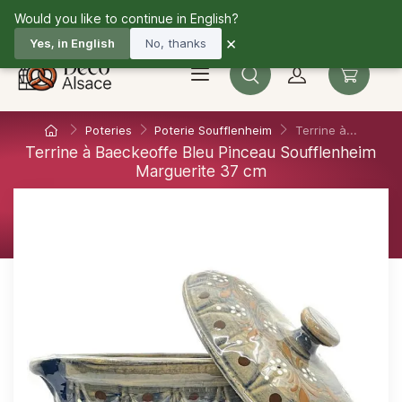
Would you like to continue in English?
03 67 10 33 36
Fr
×
Yes, in English
No, thanks
Poteries
Poterie Soufflenheim
Terrine à...
Terrine à Baeckeoffe Bleu Pinceau Soufflenheim
Marguerite 37 cm