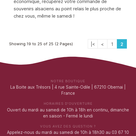
économique, récupérez votre commande de
souvenirs alsaciens au point relais le plus proche de
chez vous, même le samedi !
Showing 19 to 25 of 25 (2 Pages)
|<
<
1
2
NOTRE BOUTIQUE
La Boite aux Trésors | 4 rue Sainte-Odile | 67210 Obernai |
France
HORAIRES D'OUVERTURE
Ouvert du mardi au samedi de 10h à 18h en continu, dimanche
en saison - Fermé le lundi
VOUS AVEZ DES QUESTION ?
Appelez-nous du mardi au samedi de 10h à 18h30 au 03 67 10