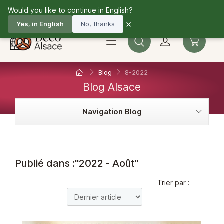
Would you like to continue in English?
03 67 10 33 36
Fr
×
Yes, in English
No, thanks
Blog
8-2022
Blog Alsace
Navigation Blog
Publié dans :"2022 - Août"
Trier par :