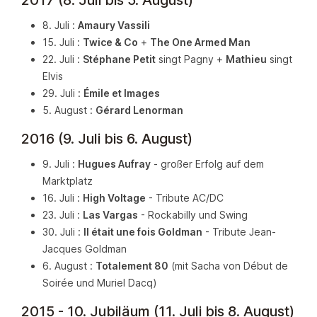
2017 (8. Juli bis 5. August)
8. Juli :
Amaury Vassili
15. Juli :
Twice & Co
+
The One Armed Man
22. Juli :
Stéphane Petit
singt Pagny +
Mathieu
singt
Elvis
29. Juli :
Émile et Images
5. August :
Gérard Lenorman
2016 (9. Juli bis 6. August)
9. Juli :
Hugues Aufray
- großer Erfolg auf dem
Marktplatz
16. Juli :
High Voltage
- Tribute AC/DC
23. Juli :
Las Vargas
- Rockabilly und Swing
30. Juli :
Il était une fois Goldman
- Tribute Jean-
Jacques Goldman
6. August :
Totalement 80
(mit Sacha von Début de
Soirée und Muriel Dacq)
2015 - 10. Jubiläum (11. Juli bis 8. August)