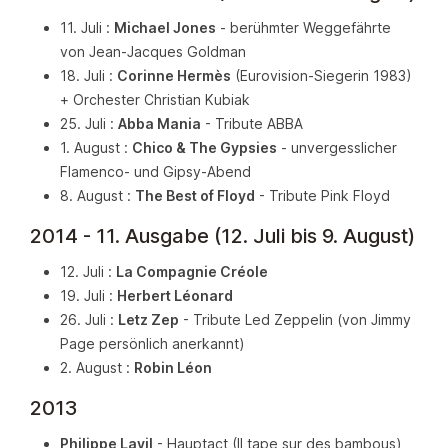
11. Juli :
Michael Jones
- berühmter Weggefährte
von Jean-Jacques Goldman
18. Juli :
Corinne Hermès
(Eurovision-Siegerin 1983)
+ Orchester Christian Kubiak
25. Juli :
Abba Mania
- Tribute ABBA
1. August :
Chico & The Gypsies
- unvergesslicher
Flamenco- und Gipsy-Abend
8. August :
The Best of Floyd
- Tribute Pink Floyd
2014 - 11. Ausgabe (12. Juli bis 9. August)
12. Juli :
La Compagnie Créole
19. Juli :
Herbert Léonard
26. Juli :
Letz Zep
- Tribute Led Zeppelin (von Jimmy
Page persönlich anerkannt)
2. August :
Robin Léon
2013
Philippe Lavil
- Hauptact (Il tape sur des bambous)