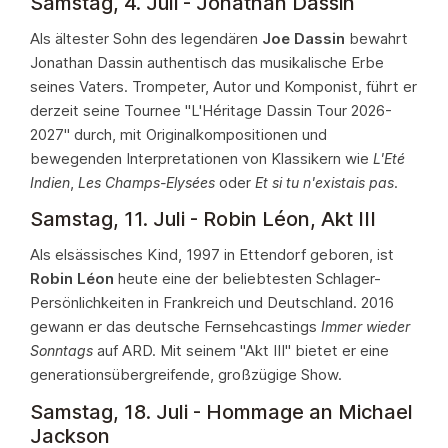
Samstag, 4. Juli - Jonathan Dassin
4.13. 2013
4.14. 2012
Als ältester Sohn des legendären
Joe Dassin
bewahrt
4.15. 2011
Jonathan Dassin authentisch das musikalische Erbe
4.16. 2010
seines Vaters. Trompeter, Autor und Komponist, führt er
4.17. 2009
derzeit seine Tournee "L'Héritage Dassin Tour 2026-
4.18. 2008 - 5. Ausgabe
2027" durch, mit Originalkompositionen und
4.19. 2005 - Gründung der Estivales d'Obernai
bewegenden Interpretationen von Klassikern wie
L'Eté
,
oder
.
Indien
Les Champs-Elysées
Et si tu n'existais pas
Samstag, 11. Juli - Robin Léon, Akt III
Als elsässisches Kind, 1997 in Ettendorf geboren, ist
Robin Léon
heute eine der beliebtesten Schlager-
Persönlichkeiten in Frankreich und Deutschland. 2016
gewann er das deutsche Fernsehcastings
Immer wieder
auf ARD. Mit seinem "Akt III" bietet er eine
Sonntags
generationsübergreifende, großzügige Show.
Samstag, 18. Juli - Hommage an Michael
Jackson