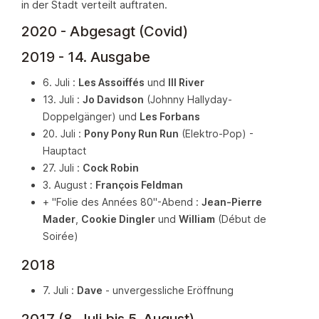
in der Stadt verteilt auftraten.
2020 - Abgesagt (Covid)
2019 - 14. Ausgabe
6. Juli :
Les Assoiffés
und
Ill River
13. Juli :
Jo Davidson
(Johnny Hallyday-
Doppelgänger) und
Les Forbans
20. Juli :
Pony Pony Run Run
(Elektro-Pop) -
Hauptact
27. Juli :
Cock Robin
3. August :
François Feldman
+ "Folie des Années 80"-Abend :
Jean-Pierre
Mader
,
Cookie Dingler
und
William
(Début de
Soirée)
2018
7. Juli :
Dave
- unvergessliche Eröffnung