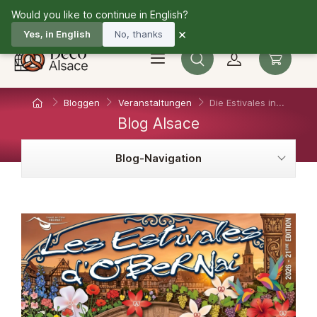
Would you like to continue in English?
+33 3 67 10 33 36
De
×
Yes, in English
No, thanks
Bloggen
Veranstaltungen
Die Estivales in...
Blog Alsace
Blog-Navigation