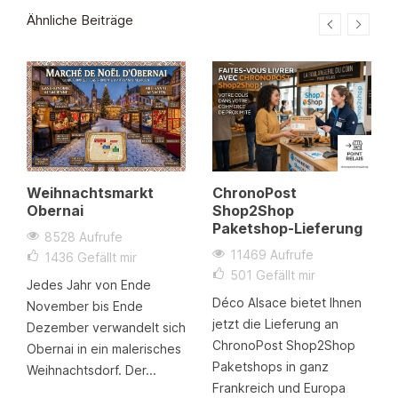
Ähnliche Beiträge
Weihnachtsmarkt
ChronoPost
Obernai
Shop2Shop
Paketshop-Lieferung
8528 Aufrufe
11469 Aufrufe
1436
Gefällt mir
501
Gefällt mir
Jedes Jahr von Ende
Déco Alsace bietet Ihnen
November bis Ende
jetzt die Lieferung an
Dezember verwandelt sich
ChronoPost Shop2Shop
Obernai in ein malerisches
Paketshops in ganz
Weihnachtsdorf. Der...
Frankreich und Europa