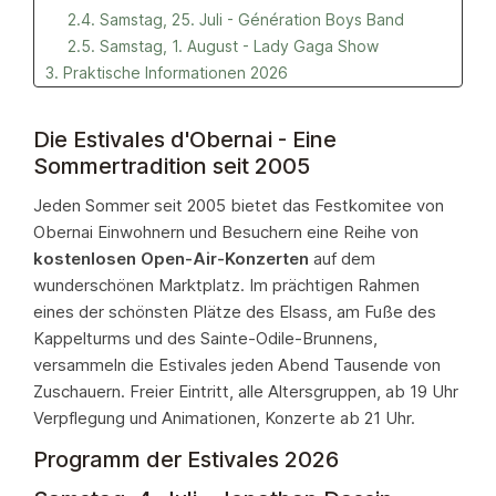
2.4. Samstag, 25. Juli - Génération Boys Band
2.5. Samstag, 1. August - Lady Gaga Show
3. Praktische Informationen 2026
4. Geschichte der Estivales d'Obernai
4.1. 2025 - 20. Ausgabe (5. Juli bis 2. August)
Die Estivales d'Obernai - Eine
4.2. 2024 (6. Juli bis 3. August)
Sommertradition seit 2005
4.3. 2023 (8. Juli bis 5. August)
Jeden Sommer seit 2005 bietet das Festkomitee von
4.4. 2022 - Starke Rückkehr nach Covid (9. Juli bis
Obernai Einwohnern und Besuchern eine Reihe von
6. August)
kostenlosen Open-Air-Konzerten
auf dem
4.5. 2021 - Alternative Formel "Les Flâneries
wunderschönen Marktplatz. Im prächtigen Rahmen
Musicales"
eines der schönsten Plätze des Elsass, am Fuße des
4.6. 2020 - Abgesagt (Covid)
Kappelturms und des Sainte-Odile-Brunnens,
4.7. 2019 - 14. Ausgabe
versammeln die Estivales jeden Abend Tausende von
4.8. 2018
Zuschauern. Freier Eintritt, alle Altersgruppen, ab 19 Uhr
4.9. 2017 (8. Juli bis 5. August)
Verpflegung und Animationen, Konzerte ab 21 Uhr.
4.10. 2016 (9. Juli bis 6. August)
4.11. 2015 - 10. Jubiläum (11. Juli bis 8. August)
Programm der Estivales 2026
4.12. 2014 - 11. Ausgabe (12. Juli bis 9. August)